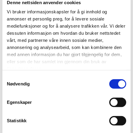
Denne nettsiden anvender cookies
Vi bruker informasjonskapsler for å gi innhold og
annonser et personlig preg, for å levere sosiale
mediefunksjoner og for å analysere trafikken vår. Vi deler
dessuten informasjon om hvordan du bruker nettstedet
vårt, med partnerne våre innen sosiale medier,
annonsering og analysearbeid, som kan kombinere den
med annen informasjon du har gjort tilgjengelig for dem,
eller som de har samlet inn gjennom din bruk av
tjenestene deres.
Oppholdet
Samtykkevalg
Nødvendig
Vi gjør alt for at din firbente venn skal trives og
få et trygt opphold hos oss.
Egenskaper
Hundehotellet er delt inn i flere mindre
Statistikk
avdelinger, slik at miljøet blir roligere, mer
hjemmekoselig og mindre stressende for