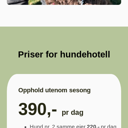
Priser for hundehotell
Opphold utenom sesong
390,-
pr dag
Hund nr. 2 samme eier
220,-
pr dag