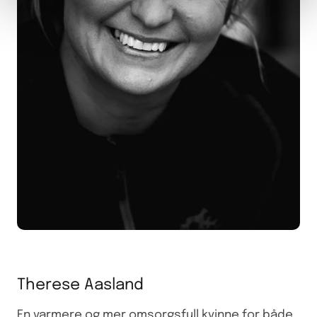
Therese Aasland
En varmere og mer omsorgsfull kvinne for både