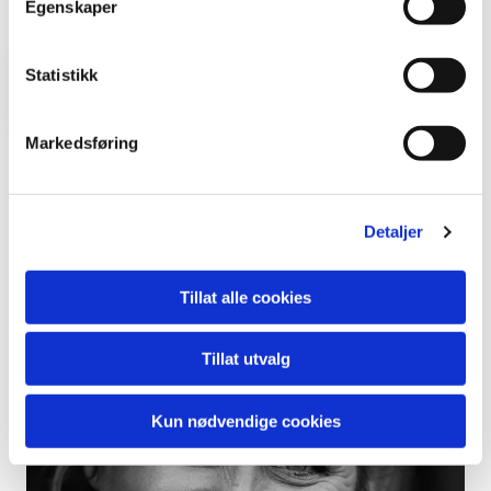
Egenskaper
Statistikk
Artikkel fra gården Sandfjord blad
Markedsføring
Detaljer
Tillat alle cookies
Tillat utvalg
Kun nødvendige cookies