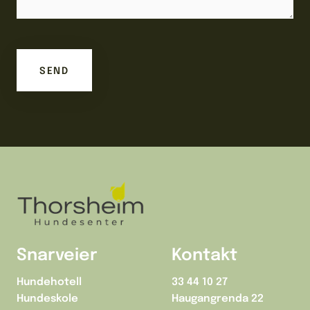
Snarveier
Kontakt
Hundehotell
33 44 10 27
Hundeskole
Haugangrenda 22