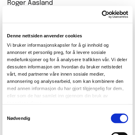
Roger Aasland
Lidenskapelig opptatt av hunder, og med 40 års
erfaring forstår han hvordan en hund er
Denne nettsiden anvender cookies
sammensatt. Han har lang erfaring med alle
Vi bruker informasjonskapsler for å gi innhold og
raser, alt fra tjenestehunder, jakthunder til den
annonser et personlig preg, for å levere sosiale
vanlige familiehunden.
mediefunksjoner og for å analysere trafikken vår. Vi deler
dessuten informasjon om hvordan du bruker nettstedet
Han har mange forespørsler om trening og
vårt, med partnerne våre innen sosiale medier,
annonsering og analysearbeid, som kan kombinere den
dressur, og er gjerne behjelpelig med dette. Har
med annen informasjon du har gjort tilgjengelig for dem,
fått frem mange gode hunder i sin tid, og er
eller som de har samlet inn gjennom din bruk av
tjenestene deres.
tidligere Norgesmester med stående fuglehund
Samtykkevalg
på lavland. Nå er det familiens tre
Nødvendig
Jaktlabradorer han koser seg med.